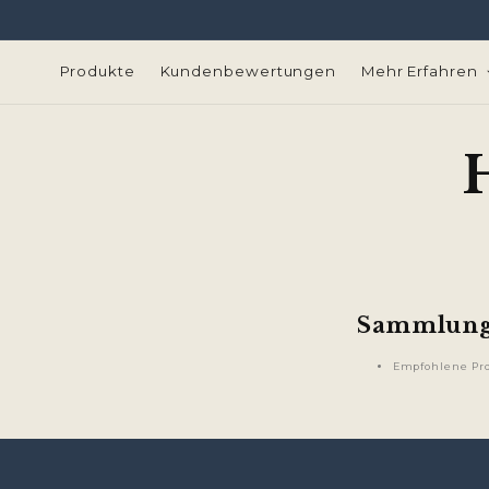
Direkt
zum
Inhalt
Produkte
Kundenbewertungen
Mehr Erfahren
Sammlun
Empfohlene Pr