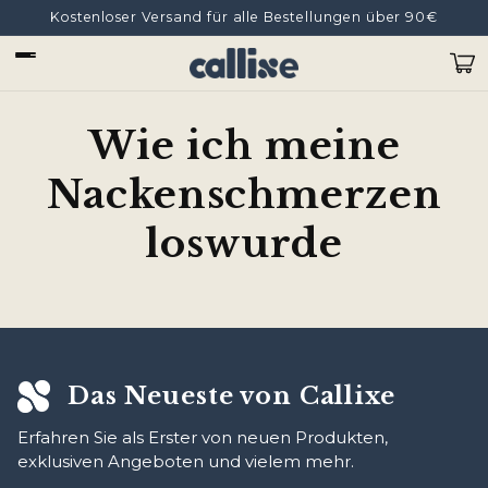
Direkt
Kostenloser Versand für alle Bestellungen über 90€
zum
Inhalt
Warenko
Wie ich meine
Nackenschmerzen
loswurde
Das Neueste von Callixe
Erfahren Sie als Erster von neuen Produkten,
exklusiven Angeboten und vielem mehr.